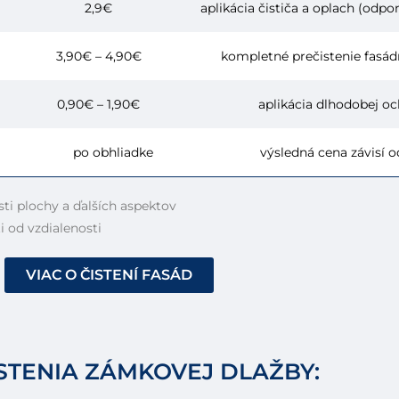
2,9€
aplikácia čističa a oplach (od
3,90€ – 4,90€
kompletné prečistenie fasá
0,90€ – 1,90€
aplikácia dlhodobej o
po obhliadke
výsledná cena závisí 
sti plochy a ďalších aspektov
i od vzdialenosti
VIAC O ČISTENÍ FASÁD
STENIA ZÁMKOVEJ DLAŽBY: