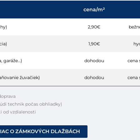
cena/m²
uhy)
2,90€
bežn
cia)
1,90€
hy
, garáže…)
dohodou
cena s
aňovanie žuvačiek)
dohodou
cena s
doprava
údi technik počas obhliadky)
i od vzdialenosti
IAC O ZÁMKOVÝCH DLAŽBÁCH