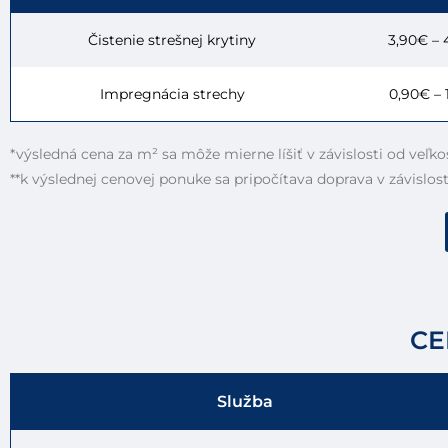
Čistenie strešnej krytiny
3,90€ – 
Impregnácia strechy
0,90€ – 
*výsledná cena za m² sa môže mierne líšiť v závislosti od veľko
**k výslednej cenovej ponuke sa pripočítava doprava v závislost
CE
Služba