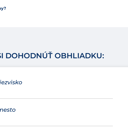
hy?
SI DOHODNÚŤ OBHLIADKU:
iezvisko
mesto