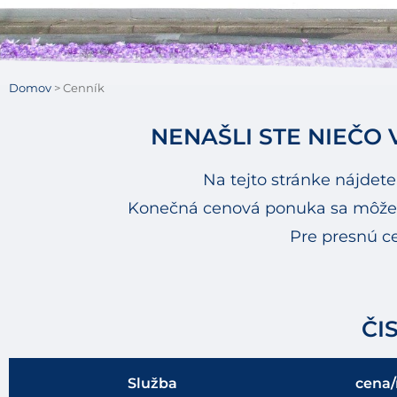
Domov
>
Cenník
NENAŠLI STE NIEČO
Na tejto stránke nájdet
Konečná cenová ponuka sa môže mie
Pre presnú c
ČI
Služba
cena