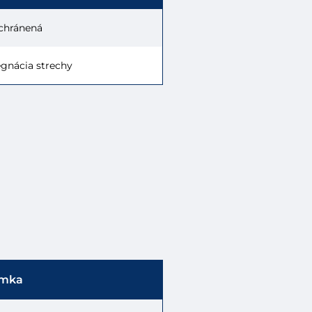
echránená
gnácia strechy
mka