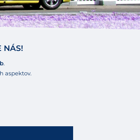
 NÁS!
eb
.
ch aspektov.