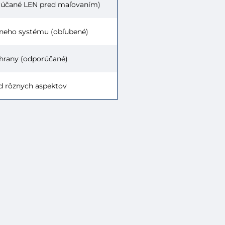
porúčané LEN pred maľovaním)
dneho systému (obľubené)
chrany (odporúčané)
od rôznych aspektov