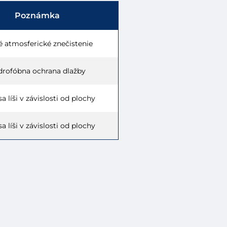
Poznámka
é atmosferické znečistenie
drofóbna ochrana dlažby
a líši v závislosti od plochy
a líši v závislosti od plochy