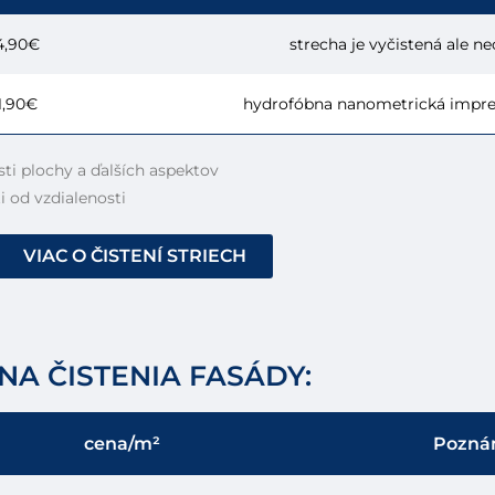
4,90€
strecha je vyčistená ale n
1,90€
hydrofóbna nanometrická impre
sti plochy a ďalších aspektov
i od vzdialenosti
VIAC O ČISTENÍ STRIECH
NA ČISTENIA FASÁDY:
cena/m²
Pozná