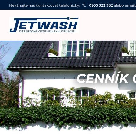
Neváhajte nás kontaktovať telefonicky:
0905 332 982
alebo email
CENNÍK 