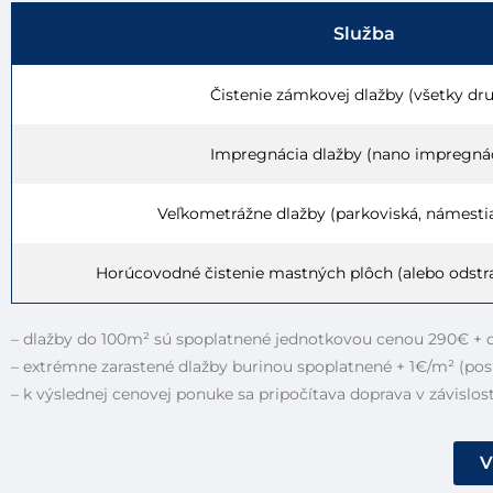
Služba
Čistenie zámkovej dlažby (všetky dr
Impregnácia dlažby (nano impregná
Veľkometrážne dlažby (parkoviská, námestia
Horúcovodné čistenie mastných plôch (alebo odstr
– dlažby do 100m² sú spoplatnené jednotkovou cenou 290€ + 
– extrémne zarastené dlažby burinou spoplatnené + 1€/m² (pos
– k výslednej cenovej ponuke sa pripočítava doprava v závislost
V