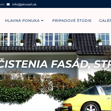
om:
info@jetwash.sk
HLAVNÁ PONUKA
PRIPADOVÉ ŠTÚDIE
GALÉ
ČISTENIA FASÁD, ST