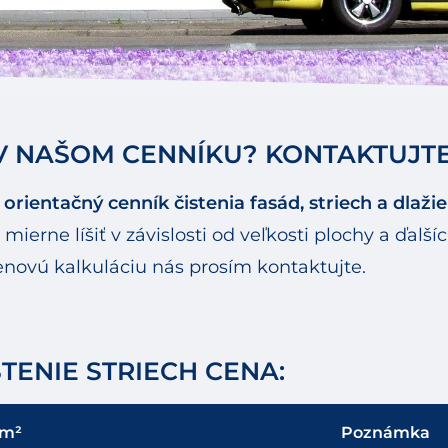
 V NAŠOM CENNÍKU? KONTAKTUJTE
e
orientačný cenník čistenia fasád, striech a dlaži
rne líšiť v závislosti od veľkosti plochy a ďalší
enovú kalkuláciu nás prosím kontaktujte.
STENIE STRIECH CENA:
/m²
Poznámka